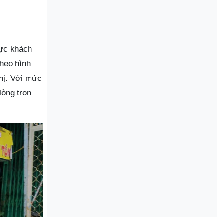
hực khách
heo hình
hị. Với mức
lòng trọn