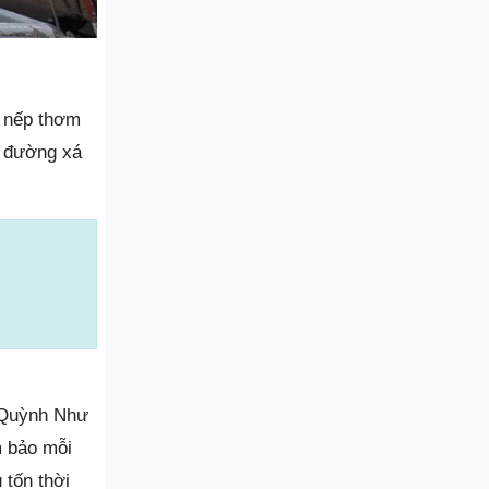
á nếp thơm
m đường xá
i Quỳnh Như
m bảo mỗi
 tốn thời