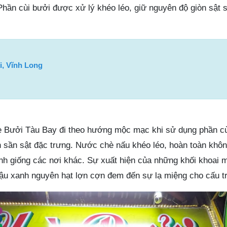
ần cùi bưởi được xử lý khéo léo, giữ nguyên độ giòn sật s
i, Vĩnh Long
è Bưởi Tàu Bay đi theo hướng mộc mạc khi sử dụng phần cù
n sần sật đặc trưng. Nước chè nấu khéo léo, hoàn toàn khôn
nh giống các nơi khác. Sự xuất hiện của những khối khoai m
đậu xanh nguyên hạt lợn cợn đem đến sự lạ miệng cho cấu t