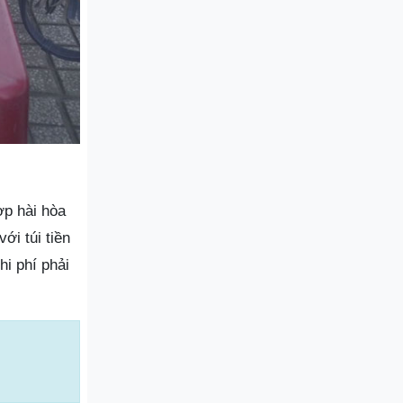
ợp hài hòa
ới túi tiền
hi phí phải