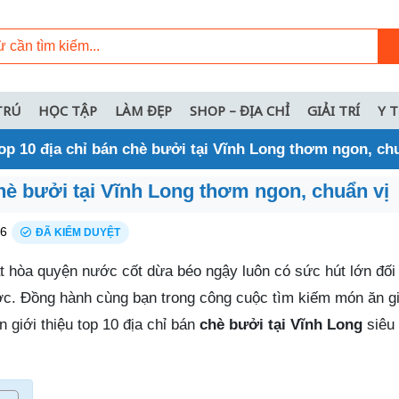
TRÚ
HỌC TẬP
LÀM ĐẸP
SHOP – ĐỊA CHỈ
GIẢI TRÍ
Y 
op 10 địa chỉ bán chè bưởi tại Vĩnh Long thơm ngon, ch
chè bưởi tại Vĩnh Long thơm ngon, chuẩn vị
26
ĐÃ KIỂM DUYỆT
t hòa quyện nước cốt dừa béo ngậy luôn có sức hút lớn đối 
c. Đồng hành cùng bạn trong công cuộc tìm kiếm món ăn giả
n giới thiệu top 10 địa chỉ bán
chè bưởi tại Vĩnh Long
siêu 