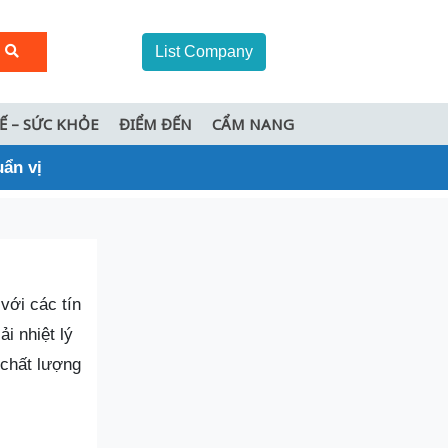
List Company
TẾ – SỨC KHỎE
ĐIỂM ĐẾN
CẨM NANG
uẩn vị
với các tín
i nhiệt lý
chất lượng