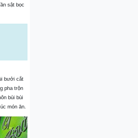
ần sật bọc
i bưởi cắt
g pha trộn
ôn bùi bùi
rúc món ăn.