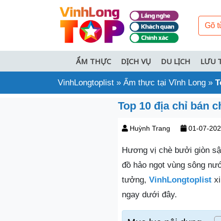
ẨM THỰC
DỊCH VỤ
DU LỊCH
LƯU 
VinhLongtoplist
»
Ẩm thực tại Vĩnh Long
»
T
Top 10 địa chỉ bán 
Huỳnh Trang
01-07-20
Hương vị chè bưởi giòn sậ
đồ hảo ngọt vùng sông nướ
tưởng,
VinhLongtoplist
xi
ngay dưới đây.