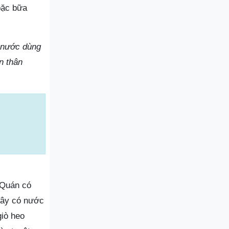
oặc bữa
 nước dùng
n thân
 Quán có
đây có nước
giò heo