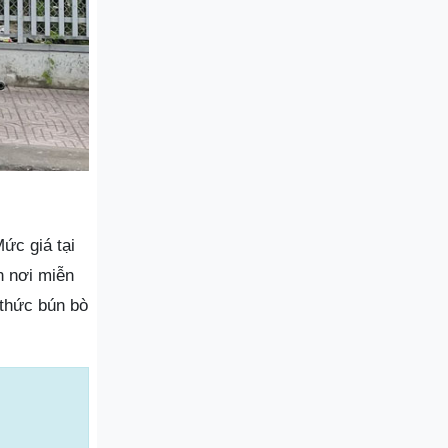
ức giá tại
n nơi miễn
 thức bún bò