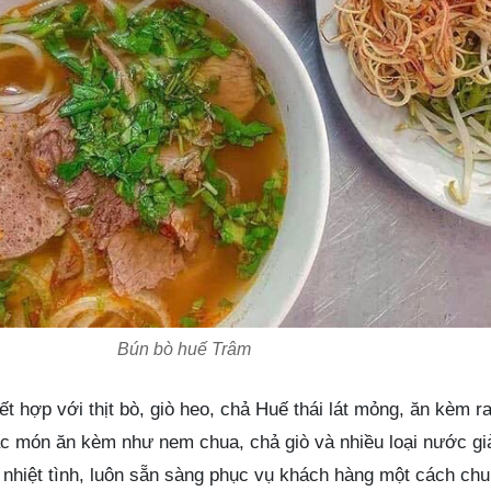
Bún bò huế Trâm
t hợp với thịt bò, giò heo, chả Huế thái lát mỏng, ăn kèm r
 món ăn kèm như nem chua, chả giò và nhiều loại nước giả
, nhiệt tình, luôn sẵn sàng phục vụ khách hàng một cách ch