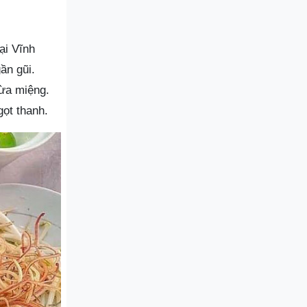
ại Vĩnh
ần gũi.
ừa miệng.
ọt thanh.