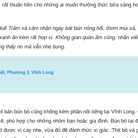
 rất thuận tiện cho những ai muốn thưởng thức bữa sáng h
Huế Trâm và cảm nhận ngay bát bún nóng hổi, thơm mùi sả,
 xanh ăn kèm rất hợp vị. Không gian quán ấm cúng, nhân viê
ong thấy no mà vẫn nhẹ bụng.
ệt, Phường 3, Vĩnh Long
hỉ bán bún bò cũng không kém phần nổi tiếng tại Vĩnh Long.
 sẽ, phù hợp cho những nhóm bạn hoặc gia đình. Bún bò tại 
 được vị cay nhẹ, vừa đủ để đánh thức vị giác. Thịt bò và 