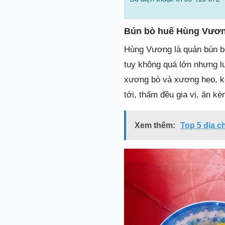
Bún bò huế Hùng Vươ
Hùng Vương là quán bún bò
tuy không quá lớn nhưng l
xương bò và xương heo, kế
tới, thấm đều gia vị, ăn k
Xem thêm:
Top 5 địa c