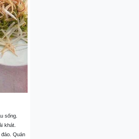
au sống.
i khát.
u đáo. Quán