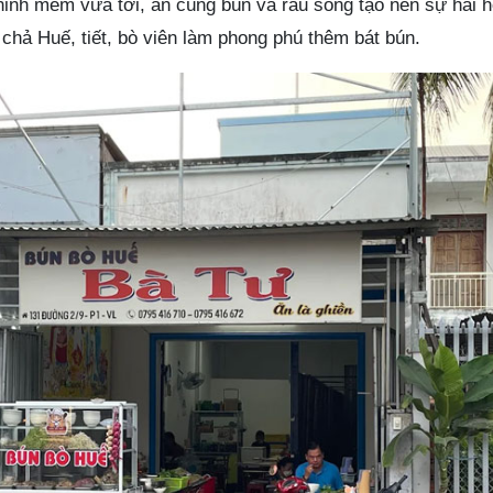
ninh mềm vừa tới, ăn cùng bún và rau sống tạo nên sự hài h
 chả Huế, tiết, bò viên làm phong phú thêm bát bún.