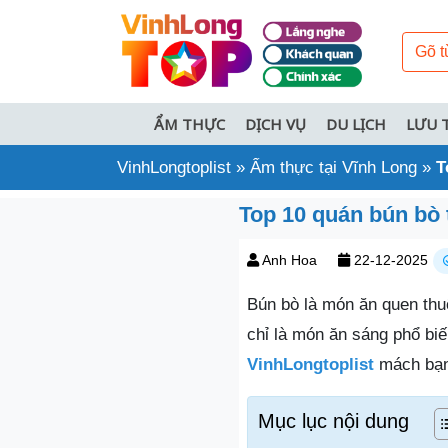
ẨM THỰC
DỊCH VỤ
DU LỊCH
LƯU 
VinhLongtoplist
»
Ẩm thực tại Vĩnh Long
»
T
Top 10 quán bún bò 
Anh Hoa
22-12-2025
Bún bò là món ăn quen thu
chỉ là món ăn sáng phổ biế
VinhLongtoplist
mách bạn
Mục lục nội dung