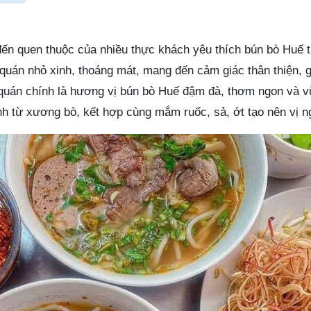
ến quen thuộc của nhiều thực khách yêu thích bún bò Huế t
quán nhỏ xinh, thoáng mát, mang đến cảm giác thân thiện, g
quán chính là hương vị bún bò Huế đậm đà, thơm ngon và v
 từ xương bò, kết hợp cùng mắm ruốc, sả, ớt tạo nên vị ng