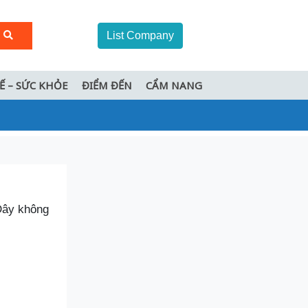
List Company
TẾ – SỨC KHỎE
ĐIỂM ĐẾN
CẨM NANG
 Đây không