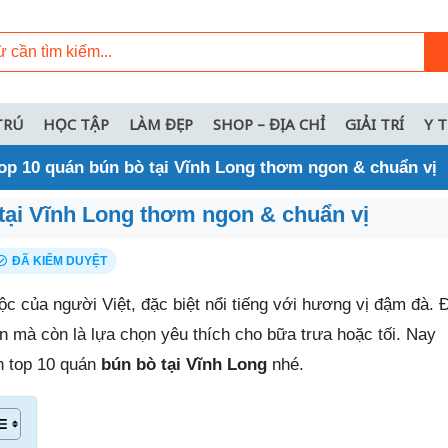
TRÚ
HỌC TẬP
LÀM ĐẸP
SHOP – ĐỊA CHỈ
GIẢI TRÍ
Y 
op 10 quán bún bò tại Vĩnh Long thơm ngon & chuẩn vị
tại Vĩnh Long thơm ngon & chuẩn vị
ĐÃ KIỂM DUYỆT
ộc của người Việt, đặc biệt nổi tiếng với hương vị đậm đà.
n mà còn là lựa chọn yêu thích cho bữa trưa hoặc tối. Nay
 top 10 quán
bún bò tại Vĩnh Long
nhé.