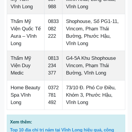
Vĩnh Long
988
Vĩnh Long
Thẩm Mỹ
0833
Shophouse, Số PG1-11,
Viện Quốc Tế
082
Vincom, Phạm Thái
Aura – Vĩnh
222
Bường, Phước Hậu,
Long
Vĩnh Long
Thẩm Mỹ
0813
G4-5A Khu Shophouse
Viện Duy
234
Vincom, Phạm Thái
Medic
377
Bường, Vĩnh Long
Home Beauty
0372
73/10 Đ. Phó Cơ Điều,
Spa Vĩnh
781
Khóm 3, Phước Hậu,
Long
492
Vĩnh Long
Xem thêm:
Top 10 địa chỉ trị nám tại Vĩnh Long hiệu quả, công