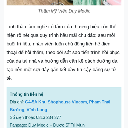
Thẩm Mỹ Viện Duy Medic
Tinh thần làm nghề có tâm của thương hiệu còn thể
hiện rõ nét qua quy trình hậu mãi chu đáo; sau mỗi
buổi trị liệu, nhân viên luôn chủ động liên hệ điện
thoại để hỏi thăm, theo dõi sát sao tiến trình hồi phục
của da tại nhà và hướng dẫn cặn kẽ cách dưỡng da,
tạo nên một sợi dây gắn kết đầy tin cậy bằng sự tử
tế.
Thông tin liên hệ
Địa chỉ:
G4-5A Khu Shophouse Vincom, Phạm Thái
Bường, Vĩnh Long
Số điện thoại: 0813 234 377
Fanpage: Duy Medic – Dược Sĩ Trị Mụn