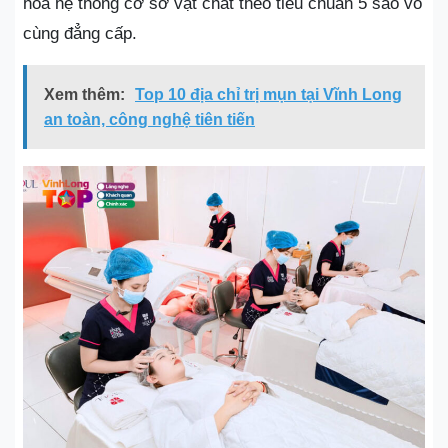
hóa hệ thống cơ sở vật chất theo tiêu chuẩn 5 sao vô
cùng đẳng cấp.
Xem thêm:
Top 10 địa chỉ trị mụn tại Vĩnh Long
an toàn, công nghệ tiên tiến