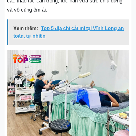
các thao tác cẩn trọng, lực nặn vừa sức chịu đựng
và vô cùng êm ái.
Xem thêm:
Top 5 địa chỉ cắt mí tại Vĩnh Long an
toàn, tự nhiên