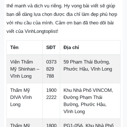
thế mạnh và dịch vụ riêng. Hy vọng bài viết sẽ giúp
bạn dễ dàng lựa chọn được địa chỉ làm đẹp phù hợp
với nhu cầu của mình. Cảm ơn bạn đã theo dõi bài
viết của VinhLongtoplist!
Tên
SĐT
Địa chỉ
Viện Thẩm
0373
59 Phạm Thái Bường,
Mỹ Shinhan –
829
Phước Hậu, Vĩnh Long
Vĩnh Long
788
Thẩm Mỹ
1900
Khu Nhà Phố VINCOM,
DIVA Vĩnh
2222
Đường Phạm Thái
Long
Bường, Phước Hậu,
Vĩnh Long
Thẩm Mỹ
1800
PG1-05A, Khu Nhà Phố