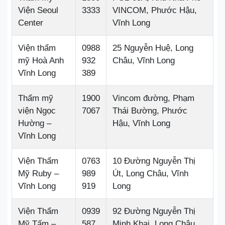
Viện Seoul
3333
VINCOM, Phước Hậu,
Center
Vĩnh Long
Viện thẩm
0988
25 Nguyễn Huệ, Long
mỹ Hoà Anh
932
Châu, Vĩnh Long
Vĩnh Long
389
Thẩm mỹ
1900
Vincom đường, Phạm
viện Ngọc
7067
Thái Bường, Phước
Hường –
Hậu, Vĩnh Long
Vĩnh Long
Viện Thẩm
0763
10 Đường Nguyễn Thị
Mỹ Ruby –
989
Út, Long Châu, Vĩnh
Vĩnh Long
919
Long
Viện Thẩm
0939
92 Đường Nguyễn Thị
Mỹ Tấm –
587
Minh Khai, Long Châu,