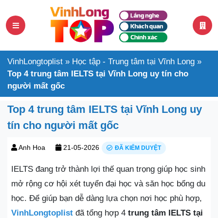
VinhLongtoplist
»
Học tập - Trung tâm tại Vĩnh Long
»
Top 4 trung tâm IELTS tại Vĩnh Long uy tín cho
người mất gốc
Top 4 trung tâm IELTS tại Vĩnh Long uy
tín cho người mất gốc
Anh Hoa
21-05-2026
ĐÃ KIỂM DUYỆT
IELTS đang trở thành lợi thế quan trọng giúp học sinh
mở rộng cơ hội xét tuyển đại học và săn học bổng du
học. Để giúp bạn dễ dàng lựa chọn nơi học phù hợp,
VinhLongtoplist
đã tổng hợp 4
trung tâm IELTS tại