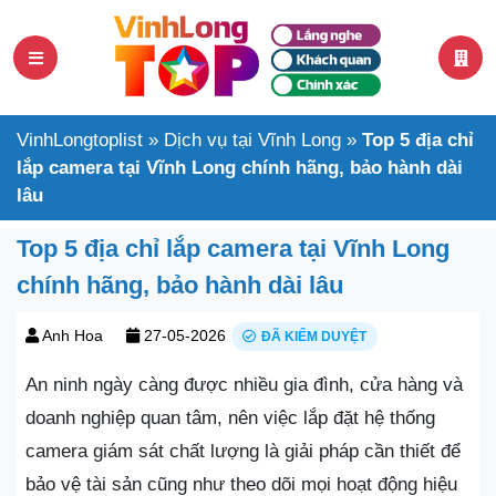
VinhLongtoplist
»
Dịch vụ tại Vĩnh Long
»
Top 5 địa chỉ
lắp camera tại Vĩnh Long chính hãng, bảo hành dài
lâu
Top 5 địa chỉ lắp camera tại Vĩnh Long
chính hãng, bảo hành dài lâu
Anh Hoa
27-05-2026
ĐÃ KIỂM DUYỆT
An ninh ngày càng được nhiều gia đình, cửa hàng và
doanh nghiệp quan tâm, nên việc lắp đặt hệ thống
camera giám sát chất lượng là giải pháp cần thiết để
bảo vệ tài sản cũng như theo dõi mọi hoạt động hiệu