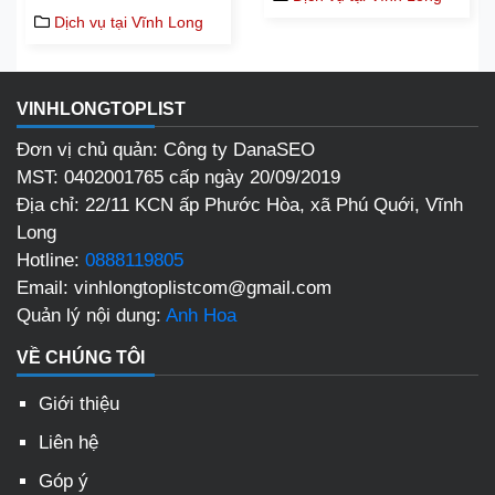
Dịch vụ tại Vĩnh Long
VINHLONGTOPLIST
Đơn vị chủ quản: Công ty DanaSEO
MST: 0402001765 cấp ngày 20/09/2019
Địa chỉ:
22/11 KCN ấp Phước Hòa, xã Phú Quới, Vĩnh
Long
Hotline:
0888119805
Email:
vinhlongtoplistcom@gmail.com
Quản lý nội dung:
Anh Hoa
VỀ CHÚNG TÔI
Giới thiệu
Liên hệ
Góp ý