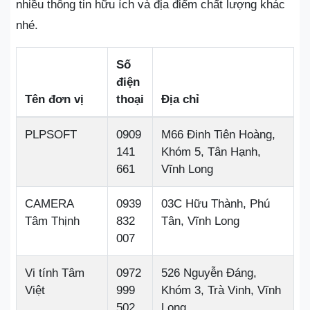
nhiều thông tin hữu ích và địa điểm chất lượng khác
nhé.
Số
điện
Tên đơn vị
thoại
Địa chỉ
PLPSOFT
0909
M66 Đinh Tiên Hoàng,
141
Khóm 5, Tân Hạnh,
661
Vĩnh Long
CAMERA
0939
03C Hữu Thành, Phú
Tâm Thịnh
832
Tân, Vĩnh Long
007
Vi tính Tâm
0972
526 Nguyễn Đáng,
Việt
999
Khóm 3, Trà Vinh, Vĩnh
502
Long