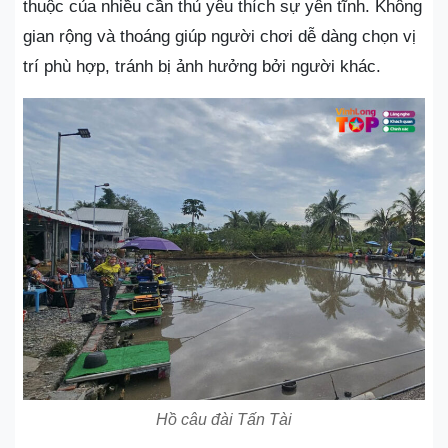
thuộc của nhiều cần thủ yêu thích sự yên tĩnh. Không
gian rộng và thoáng giúp người chơi dễ dàng chọn vị
trí phù hợp, tránh bị ảnh hưởng bởi người khác.
Hồ câu đài Tấn Tài