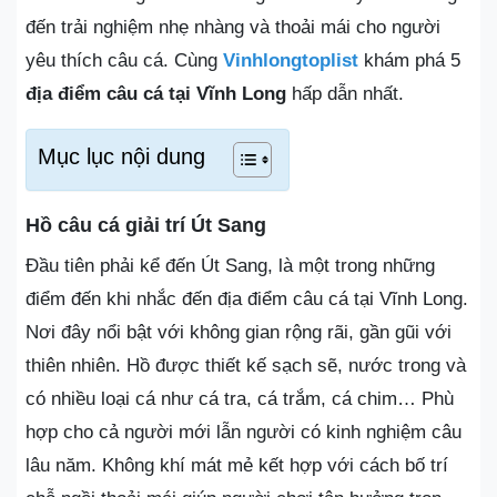
đến trải nghiệm nhẹ nhàng và thoải mái cho người
yêu thích câu cá. Cùng
Vinhlongtoplist
khám phá 5
địa điểm câu cá tại Vĩnh Long
hấp dẫn nhất.
Mục lục nội dung
Hồ câu cá giải trí Út Sang
Đầu tiên phải kể đến Út Sang, là một trong những
điểm đến khi nhắc đến địa điểm câu cá tại Vĩnh Long.
Nơi đây nổi bật với không gian rộng rãi, gần gũi với
thiên nhiên. Hồ được thiết kế sạch sẽ, nước trong và
có nhiều loại cá như cá tra, cá trắm, cá chim… Phù
hợp cho cả người mới lẫn người có kinh nghiệm câu
lâu năm. Không khí mát mẻ kết hợp với cách bố trí