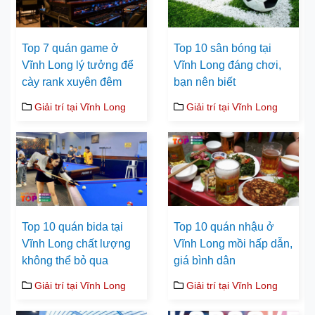
Top 7 quán game ở
Top 10 sân bóng tại
Vĩnh Long lý tưởng để
Vĩnh Long đáng chơi,
cày rank xuyên đêm
bạn nên biết
Giải trí tại Vĩnh Long
Giải trí tại Vĩnh Long
Top 10 quán bida tại
Top 10 quán nhậu ở
Vĩnh Long chất lượng
Vĩnh Long mồi hấp dẫn,
không thể bỏ qua
giá bình dân
Giải trí tại Vĩnh Long
Giải trí tại Vĩnh Long