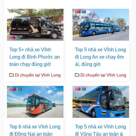
Top 5+ nhà xe Vĩnh
Top 5 nhà xe Vĩnh Long
Long đi Bình Phước an
đi Long An xe chạy êm
toàn chạy đúng giờ
ái, đúng giờ
Di chuyển tại Vĩnh Long
Di chuyển tại Vĩnh Long
Top 6 nhà xe Vĩnh Long
Top 5 nhà xe Vĩnh Long
đi Đồng Nai an toàn
đi Vũng Tàu an toàn &