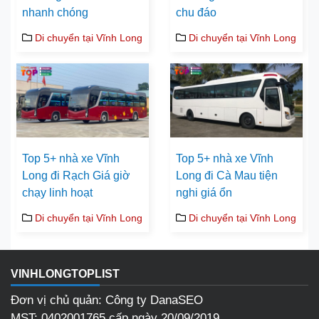
nhanh chóng
chu đáo
Di chuyển tại Vĩnh Long
Di chuyển tại Vĩnh Long
Top 5+ nhà xe Vĩnh
Top 5+ nhà xe Vĩnh
Long đi Rạch Giá giờ
Long đi Cà Mau tiện
chạy linh hoạt
nghi giá ổn
Di chuyển tại Vĩnh Long
Di chuyển tại Vĩnh Long
VINHLONGTOPLIST
Đơn vị chủ quản: Công ty DanaSEO
MST: 0402001765 cấp ngày 20/09/2019