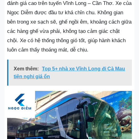
đánh giá cao trên tuyến Vĩnh Long – Cần Thơ. Xe của
Ngọc Diễm được đầu tư khá chỉn chu. Không gian
bên trong xe sạch sẽ, ghế ngồi êm, khoảng cách giữa
các hàng ghế vừa phải, không tạo cảm giác chật
chội. Xe có hệ thống thông gió tốt, giúp hành khách
luôn cảm thấy thoáng mát, dễ chịu.
Xem thêm:
Top 5+ nhà xe Vĩnh Long đi Cà Mau
tiện nghi giá ổn