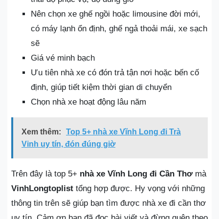
Nên chọn xe ghế ngồi hoặc limousine đời mới,
có máy lạnh ổn định, ghế ngả thoải mái, xe sạch
sẽ
Giá vé minh bạch
Ưu tiên nhà xe có đón trả tận nơi hoặc bến cố
định, giúp tiết kiệm thời gian di chuyển
Chọn nhà xe hoạt động lâu năm
Xem thêm:
Top 5+ nhà xe Vĩnh Long đi Trà
Vinh uy tín, đón đúng giờ
Trên đây là top 5+
nhà xe Vĩnh Long đi Cần Thơ
mà
VinhLongtoplist
tổng hợp được. Hy vọng với những
thông tin trên sẽ giúp bạn tìm được nhà xe đi cần thơ
uy tín. Cảm ơn bạn đã đọc bài viết và đừng quên theo