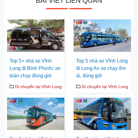
BÀI VIẾT LIÊN QUAN
Top 5+ nhà xe Vĩnh
Top 5 nhà xe Vĩnh Long
Long đi Bình Phước an
đi Long An xe chạy êm
toàn chạy đúng giờ
ái, đúng giờ
Di chuyển tại Vĩnh Long
Di chuyển tại Vĩnh Long