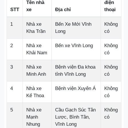
Tên nhà
điện
STT
xe
Địa chỉ
thoại
1
Nhà xe
Bến Xe Mới Vĩnh
Không
Kha Trần
Long
có
2
Nhà xe
Bến xe Vĩnh Long
Không
Khải Nam
có
3
Nhà xe
Bệnh viện Đa khoa
Không
Minh Anh
tỉnh Vĩnh Long
có
4
Nhà xe
Bệnh viện Xuyên Á
Không
Kế Thoa
có
5
Nhà xe
Cầu Gạch Súc Tân
Không
Mạnh
Lược, Bình Tân,
có
Nhung
Vĩnh Long