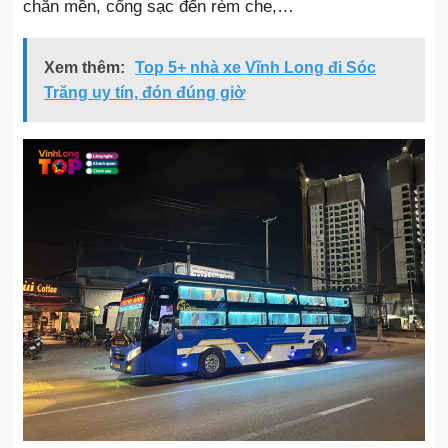
chăn mền, cổng sạc đến rèm che,…
Xem thêm:
Top 5+ nhà xe Vĩnh Long đi Sóc
Trăng uy tín, đón đúng giờ