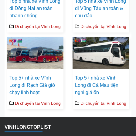
Top 6 nhà xe Vĩnh Long
Top 5 nhà xe Vĩnh Long
đi Đồng Nai an toàn
đi Vũng Tàu an toàn &
nhanh chóng
chu đáo
Di chuyển tại Vĩnh Long
Di chuyển tại Vĩnh Long
Top 5+ nhà xe Vĩnh
Top 5+ nhà xe Vĩnh
Long đi Rạch Giá giờ
Long đi Cà Mau tiện
chạy linh hoạt
nghi giá ổn
Di chuyển tại Vĩnh Long
Di chuyển tại Vĩnh Long
VINHLONGTOPLIST