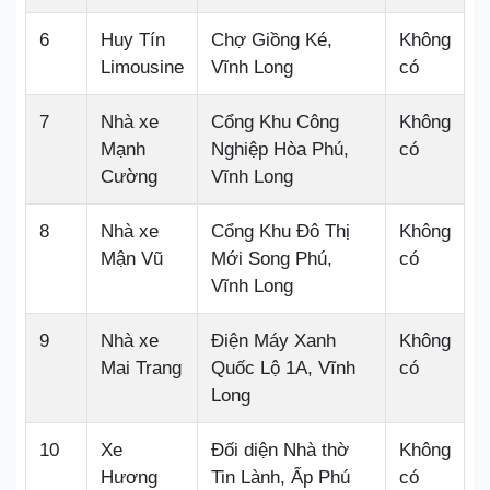
6
Huy Tín
Chợ Giồng Ké,
Không
Limousine
Vĩnh Long
có
7
Nhà xe
Cổng Khu Công
Không
Mạnh
Nghiệp Hòa Phú,
có
Cường
Vĩnh Long
8
Nhà xe
Cổng Khu Đô Thị
Không
Mận Vũ
Mới Song Phú,
có
Vĩnh Long
9
Nhà xe
Điện Máy Xanh
Không
Mai Trang
Quốc Lộ 1A, Vĩnh
có
Long
10
Xe
Đối diện Nhà thờ
Không
Hương
Tin Lành, Ấp Phú
có