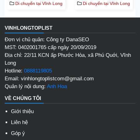
Di chuyển tại Vĩnh Long
Di chuyển tại Vĩnh Long
VINHLONGTOPLIST
Đơn vị chủ quản: Công ty DanaSEO
MST: 0402001765 cấp ngày 20/09/2019
Địa chỉ:
22/11 KCN ấp Phước Hòa, xã Phú Quới, Vĩnh
Long
Hotline:
0888119805
Email:
vinhlongtoplistcom@gmail.com
Quản lý nội dung:
Anh Hoa
VỀ CHÚNG TÔI
Giới thiệu
Liên hệ
Góp ý